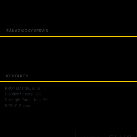
Veľkostné tabuľky
Kontakty
O firme PROTECT SK
ZÁKAZNÍCKY SERVIS
Obchodné podmienky
Zásady ochrany osobných údajov
Reklamačný poriadok
Riešenie sporov online
KONTAKTY
PROTECT SK, s.r.o.
Diaľničná cesta 10C
Prologis Park - hala 20
903 01 Senec