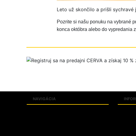
Leto už skončilo a prišli sychrav
Pozrite si našu ponuku na vybrané p
konca októbra alebo do vypredania 
NAVIGÁCIA
INFO
Produkty
Slovní
Katalógy
Veľkos
Predajne
Kontak
FAQ
O firm