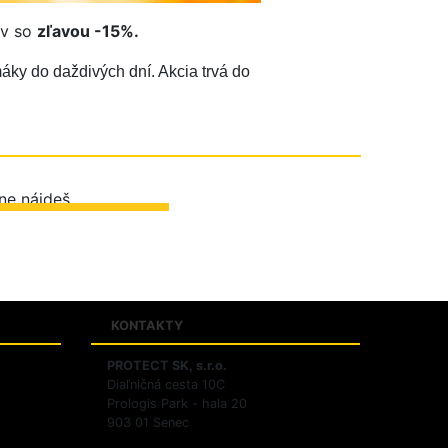
ov so
zľavou -15%.
y do daždivých dní. Akcia trvá do
ZIŤ PREDAJNE
KONTAKTY
PROTECT SK, s.r.o.
Diaľničná cesta 10C
ov
Prologis Park - hala 20
903 01 Senec