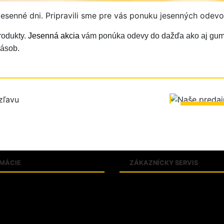
é jesenné dni. Pripravili sme pre vás ponuku jesenných odev
rodukty.
Jesenná akcia
vám ponúka odevy do dažďa ako aj gumák
zásob.
ZOBRA
RMÁCIE
ZÁKAZNÍCKY SERVIS
k pojmov
Obchodné podmienky
tné tabuľky
Zásady ochrany osobných údaj
ty
Reklamačný poriadok
e PROTECT SK
Riešenie sporov online