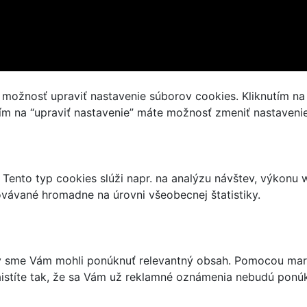
ožnosť upraviť nastavenie súborov cookies. Kliknutím na tl
tím na “upraviť nastavenie” máte možnosť zmeniť nastaveni
 Tento typ cookies slúži napr. na analýzu návštev, výkonu
ovávané hromadne na úrovni všeobecnej štatistiky.
by sme Vám mohli ponúknuť relevantný obsah. Pomocou mar
aistíte tak, že sa Vám už reklamné oznámenia nebudú ponúk