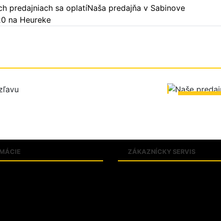
h predajniach sa oplatí
Naša predajňa v Sabinove
20 na Heureke
ZOBRA
RMÁCIE
ZÁKAZNÍCKY SERVIS
k pojmov
Obchodné podmienky
tné tabuľky
Zásady ochrany osobných údaj
ty
Reklamačný poriadok
e PROTECT SK
Riešenie sporov online