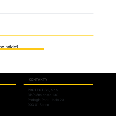
ZIŤ PREDAJNE
KONTAKTY
PROTECT SK, s.r.o.
Diaľničná cesta 10C
ov
Prologis Park - hala 20
903 01 Senec