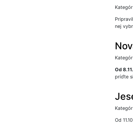
Kategór
Priprav
nej vyb
Nov
Kategór
Od 8.11
príďte s
Jes
Kategór
Od 11.10