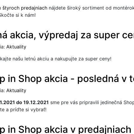
h
štyroch predajniach
nájdete široký sortiment od montéro
Skočte si k nám!
ná akcia, výpredaj za super ce
ia:
Aktuality
ajte našu letnú akciu a nakupujte za super ceny!
p in Shop akcia - posledná v 
ia:
Aktuality
1.2021 do 19.12.2021
sme pre vás pripravili jedinečná Shop
e a príďte si vybrať!
p in Shop akcia v predajniach