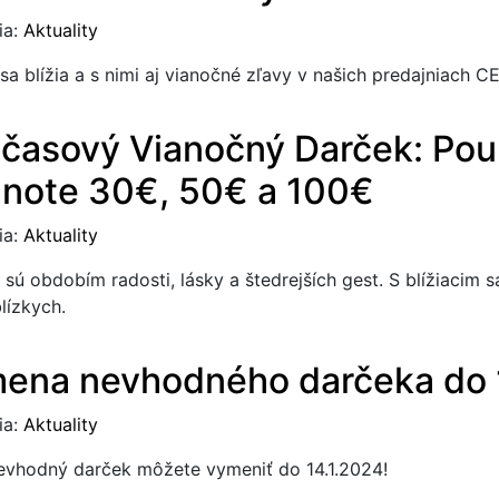
ia:
Aktuality
sa blížia a s nimi aj vianočné zľavy v našich predajniach C
časový Vianočný Darček: Po
note 30€, 50€ a 100€
ia:
Aktuality
 sú obdobím radosti, lásky a štedrejších gest. S blížiacim 
lízkych.
ena nevhodného darčeka do 
ia:
Aktuality
evhodný darček môžete vymeniť do 14.1.2024!