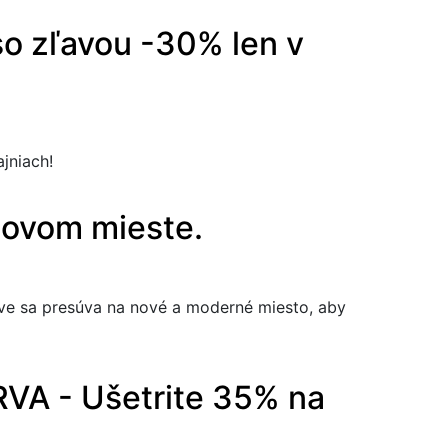
so zľavou -30% len v
jniach!
novom mieste.
e sa presúva na nové a moderné miesto, aby
RVA - Ušetrite 35% na