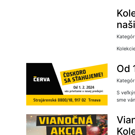
Kol
naš
Kategór
Kolekci
Od 
Kategór
S veľký
sme vám
Via
Kol