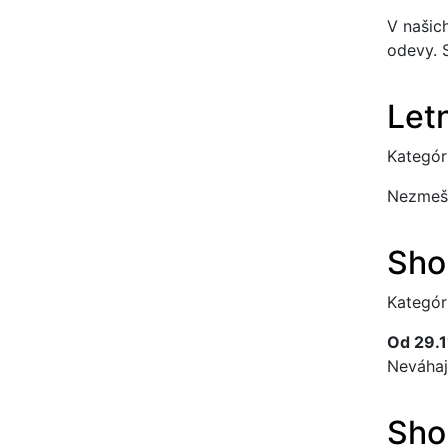
V našic
odevy. 
Let
Kategór
Nezmešk
Sho
Kategór
Od 29.1
Neváhajt
Sho