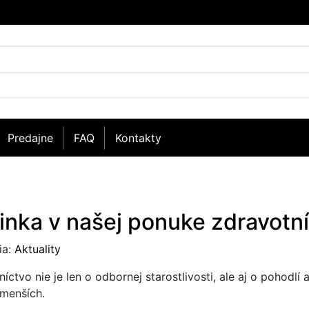
Predajne
FAQ
Kontakty
inka v našej ponuke zdravotn
ia:
Aktuality
íctvo nie je len o odbornej starostlivosti, ale aj o pohodlí
jmenších.