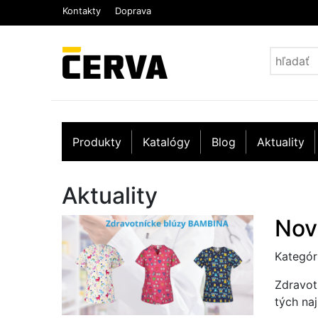
Kontakty
Doprava
Produkty
Katalógy
Blog
Aktuality
Aktuality
Nov
Kategór
Zdravotn
tých na