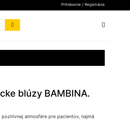
Prihlásenie / Registrácia
ícke blúzy BAMBINA.
 a pozitívnej atmosfére pre pacientov, najmä