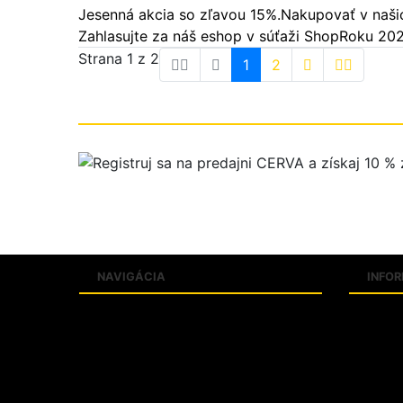
Jesenná akcia so zľavou 15%.
Nakupovať v našic
Zahlasujte za náš eshop v súťaži ShopRoku 20
Strana 1 z 2
1
2
NAVIGÁCIA
INFO
Produkty
Slovní
Katalógy
Veľkos
Predajne
Kontak
FAQ
O firm
Aktuality