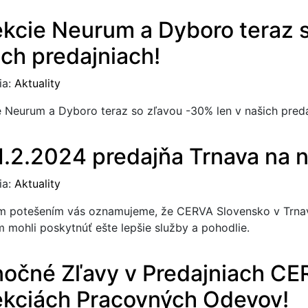
ekcie Neurum a Dyboro teraz 
ich predajniach!
ia:
Aktuality
e Neurum a Dyboro teraz so zľavou -30% len v našich preda
1.2.2024 predajňa Trnava na 
ia:
Aktuality
m potešením vás oznamujeme, že CERVA Slovensko v Trnav
 mohli poskytnúť ešte lepšie služby a pohodlie.
nočné Zľavy v Predajniach CE
ekciách Pracovných Odevov!