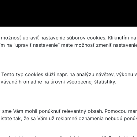
ožnosť upraviť nastavenie súborov cookies. Kliknutím na tl
tím na “upraviť nastavenie” máte možnosť zmeniť nastaveni
 Tento typ cookies slúži napr. na analýzu návštev, výkonu
ovávané hromadne na úrovni všeobecnej štatistiky.
by sme Vám mohli ponúknuť relevantný obsah. Pomocou mar
aistíte tak, že sa Vám už reklamné oznámenia nebudú ponúk