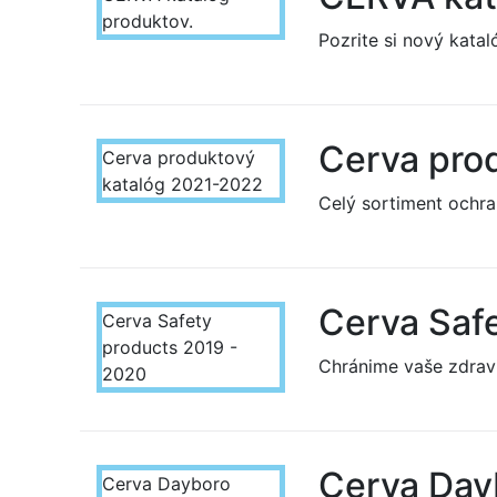
produktov.
Pozrite si nový kata
Cerva pro
Cerva produktový
katalóg 2021-2022
Celý sortiment ochr
Cerva Saf
Cerva Safety
products 2019 -
Chránime vaše zdravi
2020
Cerva Day
Cerva Dayboro