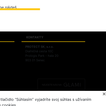
ZIŤ PREDAJNE
KONTAKTY
PROTECT SK, s.r.o.
Diaľničná cesta 10C
ov
Prologis Park - hala 20
903 01 Senec
×
ačidlo “Súhlasím” vyjadríte svoj súhlas s užívaním
e cookies.