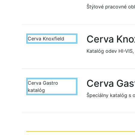
Štýlové pracovné ob
Cerva Kno
Cerva Knoxfield
Katalóg odev HI-VIS,
Cerva Gast
Cerva Gastro
katalóg
Špeciálny katalóg s 