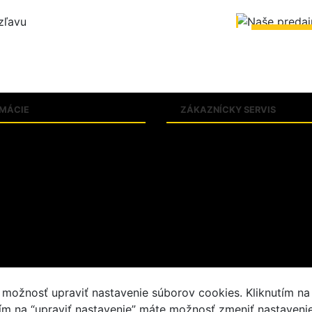
ZOBRA
RMÁCIE
ZÁKAZNÍCKY SERVIS
k pojmov
Obchodné podmienky
tné tabuľky
Zásady ochrany osobných údaj
ty
Reklamačný poriadok
e PROTECT SK
Riešenie sporov online
ožnosť upraviť nastavenie súborov cookies. Kliknutím na tl
tím na “upraviť nastavenie” máte možnosť zmeniť nastaveni