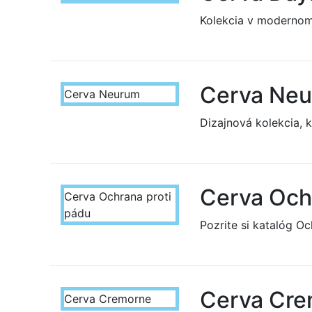
Kolekcia v modernom 
Cerva Ne
Cerva Neurum
Dizajnová kolekcia, 
Cerva Och
Cerva Ochrana proti
pádu
Pozrite si katalóg O
Cerva Cre
Cerva Cremorne