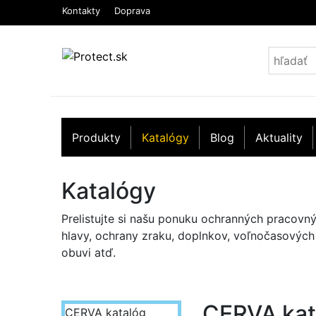
Kontakty
Doprava
Produkty
Katalógy
Blog
Aktuality
Katalógy
Prelistujte si našu ponuku ochranných pracovn
hlavy, ochrany zraku, doplnkov, voľnočasových 
obuvi atď.
CERVA kat
CERVA katalóg