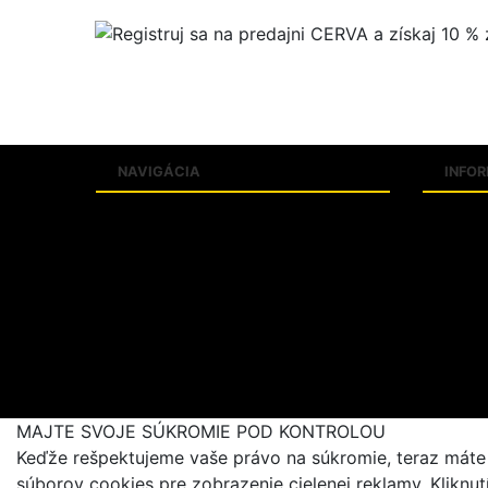
NAVIGÁCIA
INFO
Produkty
Slovní
Katalógy
Veľkos
Predajne
Kontak
FAQ
O firm
Aktuality
Blogujeme
MAJTE SVOJE SÚKROMIE POD KONTROLOU
Keďže rešpektujeme vaše právo na súkromie, teraz máte m
súborov cookies pre zobrazenie cielenej reklamy. Kliknu