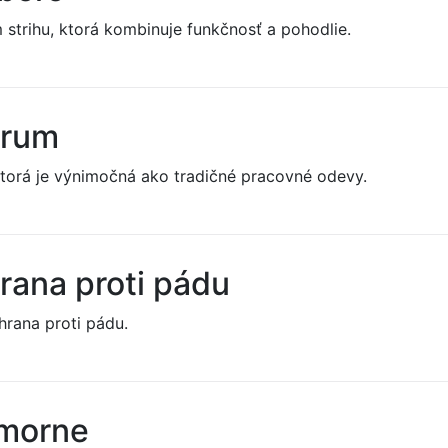
strihu, ktorá kombinuje funkčnosť a pohodlie.
urum
ktorá je výnimočná ako tradičné pracovné odevy.
rana proti pádu
chrana proti pádu.
morne