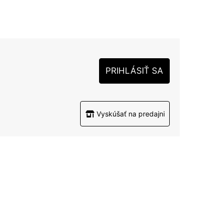
PRIHLÁSIŤ SA
Vyskúšať na predajni