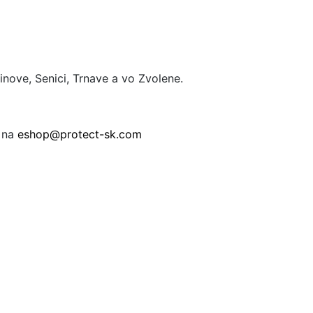
nove, Senici, Trnave a vo Zvolene.
ť na
eshop@protect-sk.com