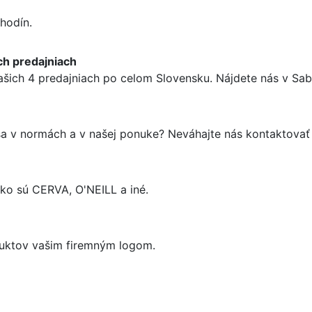
hodín.
ch predajniach
ašich 4 predajniach po celom Slovensku. Nájdete nás v Sabi
 sa v normách a v našej ponuke? Neváhajte nás kontaktova
o sú CERVA, O'NEILL a iné.
uktov vašim firemným logom.