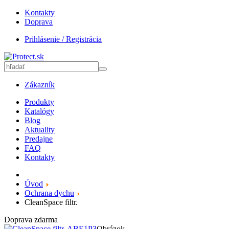
Kontakty
Doprava
Prihlásenie / Registrácia
Zákazník
Produkty
Katalógy
Blog
Aktuality
Predajne
FAQ
Kontakty
Úvod
Ochrana dychu
CleanSpace filtr.
Doprava zdarma
Obrázok