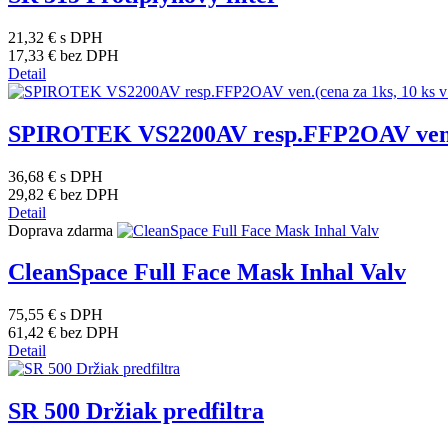
21,32 €
s DPH
17,33 €
bez DPH
Detail
SPIROTEK VS2200AV resp.FFP2OAV ven.(c
36,68 €
s DPH
29,82 €
bez DPH
Detail
Doprava zdarma
CleanSpace Full Face Mask Inhal Valv
75,55 €
s DPH
61,42 €
bez DPH
Detail
SR 500 Držiak predfiltra