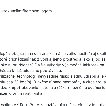
uktov vašim firemným logom.
lepšia obojstranná ochrana - chráni svojho nositeľa aj okol
ktoré prichádzajú tak z vonkajšieho prostredia, ako aj od s
lhkosti pri dýchaní. Ďalšie výhody: výnimočná ľahkosť (iba 
ochádza k nežiaducemu podsávaniu.
rilizačnej technológii nevyžaduje rúško žiadnu údržbu a je
olu cca 30 hodín). Funkčnosť nano membrány a akcelerovan
dza k opotrebovaniu materiálu rúška (možnému uvoľneniu
ženiu priľnavosti rúška).
Respilon VK RespiPro v zachytávaní a ničení vírusov je po