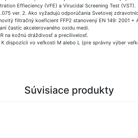
ltration Effieciency (VFE) a Virucidal Screening Test (VST).
.075 ver. 2. Ako vyžadujú odporúčania Svetovej zdravotníck
novitý filtračný koeficient FFP2 stanovený EN 149: 2001 + 
aní častíc akcelerovaného oxidu medi.
R na kožnú dráždivosť a precilivelosť.
K dispozícii vo veľkosti M alebo L (pre správny výber veľk
Súvisiace produkty