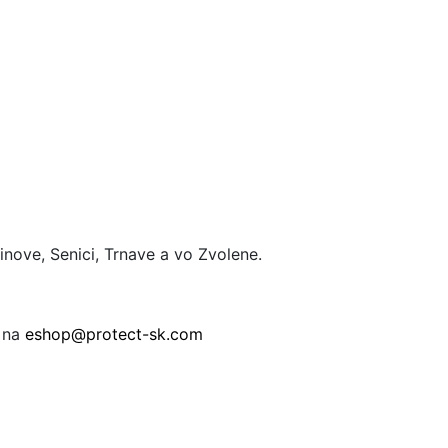
nove, Senici, Trnave a vo Zvolene.
ť na
eshop@protect-sk.com