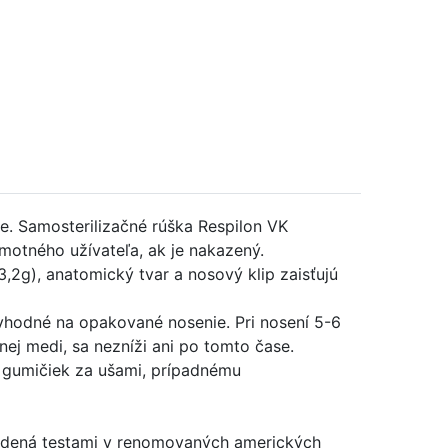
ie. Samosterilizačné rúška Respilon VK
amotného užívateľa, ak je nakazený.
3,2g), anatomický tvar a nosový klip zaisťujú
 vhodné na opakované nosenie. Pri nosení 5-6
ej medi, sa nezníži ani po tomto čase.
 gumičiek za ušami, prípadnému
tvrdená testami v renomovaných amerických