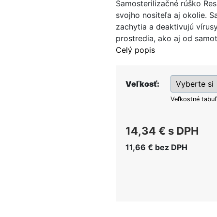
Samosterilizačné rúško Resp
svojho nositeľa aj okolie. 
zachytia a deaktivujú vírus
prostredia, ako aj od samot
Celý popis
Veľkosť:
Veľkostné tabu
14,34 €
s DPH
11,66 €
bez DPH