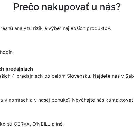
Prečo nakupovať u nás?
esnú analýzu rizík a výber najlepších produktov.
hodín.
ch predajniach
ašich 4 predajniach po celom Slovensku. Nájdete nás v Sabi
 sa v normách a v našej ponuke? Neváhajte nás kontaktova
o sú CERVA, O'NEILL a iné.