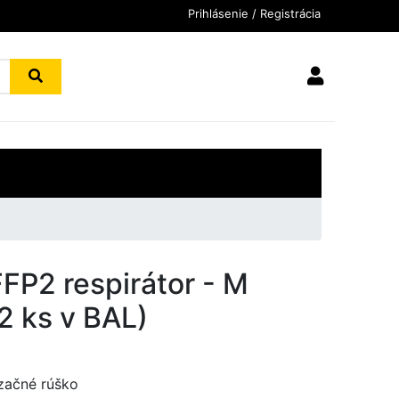
Prihlásenie / Registrácia
FP2 respirátor - M
 2 ks v BAL)
začné rúško