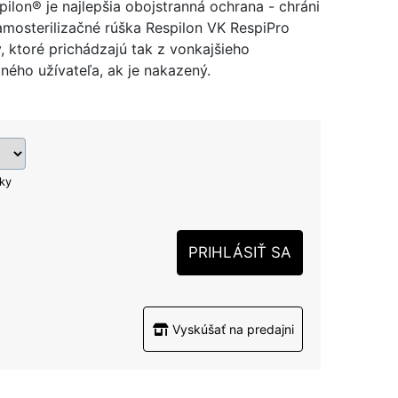
ilon® je najlepšia obojstranná ochrana - chráni
Samosterilizačné rúška Respilon VK RespiPro
y, ktoré prichádzajú tak z vonkajšieho
ného užívateľa, ak je nakazený.
ľky
PRIHLÁSIŤ SA
Vyskúšať na predajni