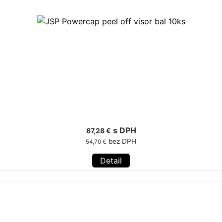
s DPH
67,28 €
bez DPH
54,70 €
Detail