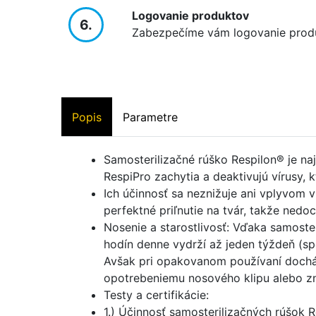
Logovanie produktov
6.
Zabezpečíme vám logovanie prod
Popis
Parametre
Samosterilizačné rúško Respilon® je naj
RespiPro zachytia a deaktivujú vírusy, 
Ich účinnosť sa neznižuje ani vplyvom v
perfektné priľnutie na tvár, takže ned
Nosenie a starostlivosť: Vďaka samoste
hodín denne vydrží až jeden týždeň (sp
Avšak pri opakovanom používaní dochá
opotrebeniemu nosového klipu alebo zní
Testy a certifikácie:
1.) Účinnosť samosterilizačných rúšok 