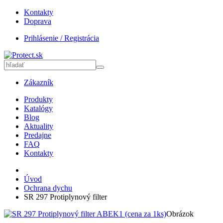
Kontakty
Doprava
Prihlásenie / Registrácia
Zákazník
Produkty
Katalógy
Blog
Aktuality
Predajne
FAQ
Kontakty
Úvod
Ochrana dychu
SR 297 Protiplynový filter
Obrázok