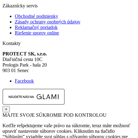
Zákaznícky servis
Obchodné podmienky
Zásady ochrany osobných údajov
Reklamačný poriadok
Riešenie sporov online
Kontakty
PROTECT SK, s.r.o.
Diaľničná cesta 10C
Prologis Park - hala 20
903 01 Senec
Facebook
×
MAJTE SVOJE SÚKROMIE POD KONTROLOU
Keďže rešpektujeme vaše právo na súkromie, teraz máte možnosť
upraviť nastavenie súborov cookies. Kliknutím na tlačidlo
“Súhlasím” vyjadríte svoj súhlas s užívaním súborov cookies pre