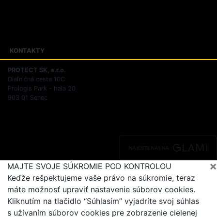
Zásady ochrany osobných údajov
Reklamačný poriadok
Riešenie sporov online
KONTAKTY
PROTECT SK, s.r.o.
Diaľničná cesta 10C
Prologis Park - hala 20
903 01 Senec
×
MAJTE SVOJE SÚKROMIE POD KONTROLOU
Keďže rešpektujeme vaše právo na súkromie, teraz
máte možnosť upraviť nastavenie súborov cookies.
Kliknutím na tlačidlo “Súhlasím” vyjadríte svoj súhlas
s užívaním súborov cookies pre zobrazenie cielenej