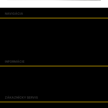
NAVIGÁCIA
Produkty
Katalógy
Predajne
FAQ
Aktuality
Blogujeme
INFORMÁCIE
Slovník pojmov
Veľkostné tabuľky
Kontakty
O firme PROTECT SK
ZÁKAZNÍCKY SERVIS
Obchodné podmienky