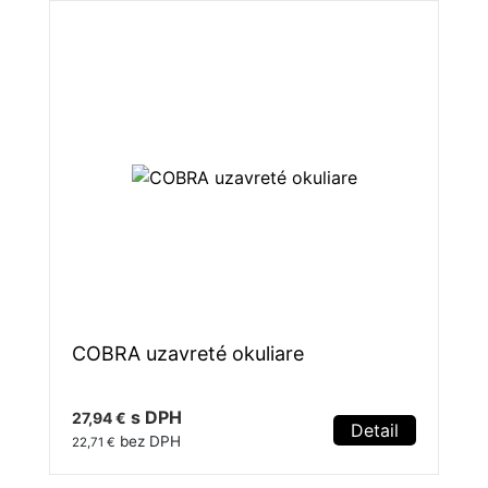
COBRA uzavreté okuliare
s DPH
27,94 €
Detail
bez DPH
22,71 €