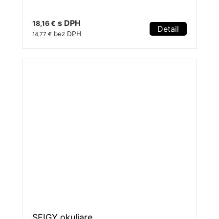
s DPH
18,16 €
Detail
bez DPH
14,77 €
SEIGY okuliare