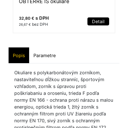
OBTERRE IS okuliare
s DPH
32,80 €
Detail
bez DPH
26,67 €
Popis
Parametre
Okuliare s polykarbonátovým zorníkom,
nastaviteľnou dĺžkou stranníc, športovým
vzhľadom, zorník s úpravou proti
poškriabaniu a oroseniu, trieda F podľa
normy EN 166 - ochrana proti nárazu s malou
energiou, optická trieda 1, žltý zorník s
ochranným filtrom proti UV žiareniu podľa
normy EN 170, sivý zorník s ochranným
protislnečným filtrom podľa normy EN 172.