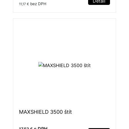
Detail
bez DPH
11,17 €
MAXSHIELD 3500 štít
s DPH
17,52 €