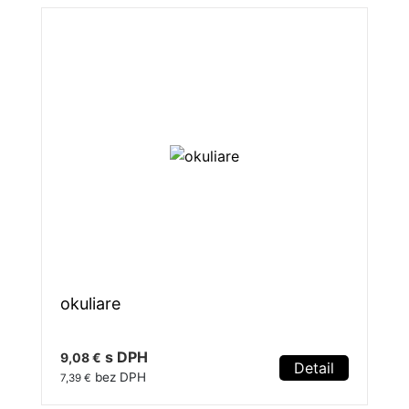
okuliare
s DPH
9,08 €
Detail
bez DPH
7,39 €