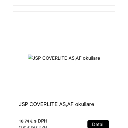
JSP COVERLITE AS,AF okuliare
s DPH
16,74 €
Detail
bez DPH
13,61 €