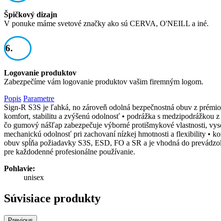
Špičkový dizajn
V ponuke máme svetové značky ako sú CERVA, O'NEILL a iné.
6.
Logovanie produktov
Zabezpečíme vám logovanie produktov vašim firemným logom.
Popis
Parametre
Sign-R S3S je ľahká, no zároveň odolná bezpečnostná obuv z prémiov
komfort, stabilitu a zvýšenú odolnosť • podrážka s medzipodrážkou 
čo gumový nášľap zabezpečuje výborné protišmykové vlastnosti, vys
mechanickú odolnosť pri zachovaní nízkej hmotnosti a flexibility • k
obuv spĺňa požiadavky S3S, ESD, FO a SR a je vhodná do prevádzok 
pre každodenné profesionálne používanie.
Pohlavie:
unisex
Súvisiace produkty
Previous