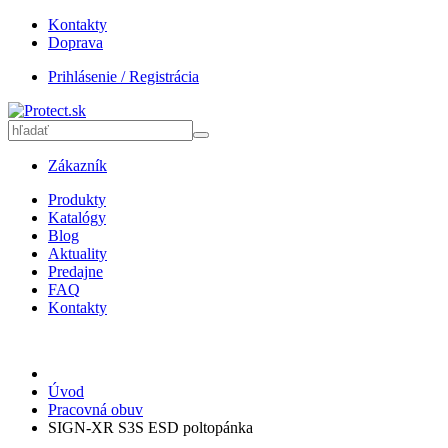
Kontakty
Doprava
Prihlásenie / Registrácia
Zákazník
Produkty
Katalógy
Blog
Aktuality
Predajne
FAQ
Kontakty
Úvod
Pracovná obuv
SIGN-XR S3S ESD poltopánka