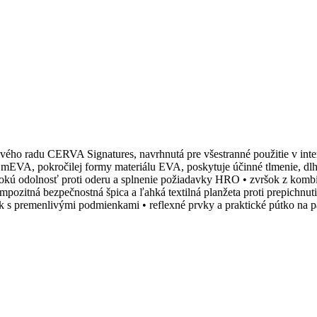
ého radu CERVA Signatures, navrhnutá pre všestranné použitie v inter
z mEVA, pokročilej formy materiálu EVA, poskytuje účinné tlmenie, dl
okú odolnosť proti oderu a splnenie požiadavky HRO • zvršok z komb
ompozitná bezpečnostná špica a ľahká textilná planžeta proti prepichn
s premenlivými podmienkami • reflexné prvky a praktické pútko na pä