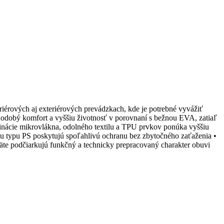
iérových aj exteriérových prevádzkach, kde je potrebné vyvážiť
hodobý komfort a vyššiu životnosť v porovnaní s bežnou EVA, zatiaľ
inácie mikrovlákna, odolného textilu a TPU prvkov ponúka vyššiu
utiu typu PS poskytujú spoľahlivú ochranu bez zbytočného zaťaženia •
te podčiarkujú funkčný a technicky prepracovaný charakter obuvi