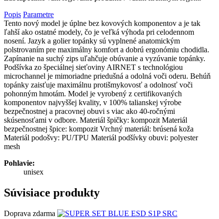
Popis
Parametre
Tento nový model je úplne bez kovových komponentov a je tak
ľahší ako ostatné modely, čo je veľká výhoda pri celodennom
nosení. Jazyk a golier topánky sú vyplnené anatomickým
polstrovaním pre maximálny komfort a dobrú ergonómiu chodidla.
Zapínanie na suchý zips uľahčuje obúvanie a vyzúvanie topánky.
Podšívka zo špeciálnej sieťoviny AIRNET s technológiou
microchannel je mimoriadne priedušná a odolná voči oderu. Behúň
topánky zaisťuje maximálnu protišmykovosť a odolnosť voči
pohonným hmotám. Model je vyrobený z certifikovaných
komponentov najvyššej kvality, v 100% talianskej výrobe
bezpečnostnej a pracovnej obuvi s viac ako 40-ročnými
skúsenosťami v odbore. Materiál špičky: kompozit Materiál
bezpečnostnej špice: kompozit Vrchný materiál: brúsená koža
Materiál podošvy: PU/TPU Materiál podšívky obuvi: polyester
mesh
Pohlavie:
unisex
Súvisiace produkty
Doprava zdarma