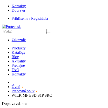
Kontakty
Doprava
Prihlásenie / Registrácia
Zákazník
Produkty
Katalógy
Blog
Aktuality
Predajne
FAQ
Kontakty
Úvod
Pracovná obuv
WILK MF ESD S1P SRC
Doprava zdarma