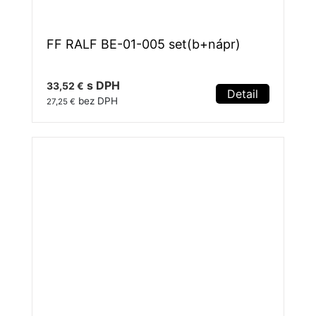
FF RALF BE-01-005 set(b+nápr)
s DPH
33,52 €
Detail
bez DPH
27,25 €