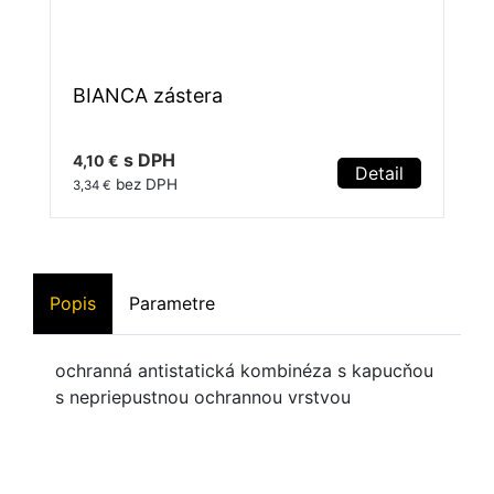
BIANCA zástera
s DPH
4,10 €
Detail
bez DPH
3,34 €
Popis
Parametre
ochranná antistatická kombinéza s kapucňou
s nepriepustnou ochrannou vrstvou