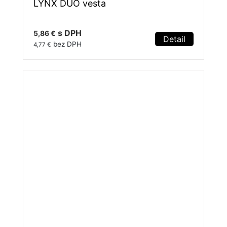
LYNX DUO vesta
s DPH
5,86 €
Detail
bez DPH
4,77 €