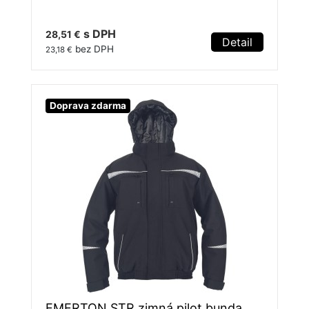
s DPH
28,51 €
Detail
bez DPH
23,18 €
Doprava zdarma
EMERTON STR zimná pilot bunda