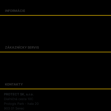
Blogujeme
INFORMÁCIE
Slovník pojmov
Veľkostné tabuľky
Kontakty
O firme PROTECT SK
ZÁKAZNÍCKY SERVIS
Obchodné podmienky
Zásady ochrany osobných údajov
Reklamačný poriadok
Riešenie sporov online
KONTAKTY
PROTECT SK, s.r.o.
Diaľničná cesta 10C
Prologis Park - hala 20
903 01 Senec