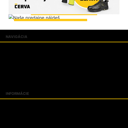
ZOBRAZIŤ PREDAJNE
NAVIGÁCIA
Produkty
Katalógy
Predajne
FAQ
Aktuality
Blogujeme
INFORMÁCIE
Slovník pojmov
Veľkostné tabuľky
Kontakty
O firme PROTECT SK