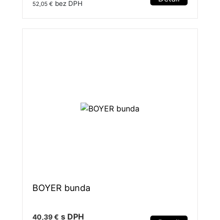
bez DPH
52,05 €
BOYER bunda
s DPH
40,39 €