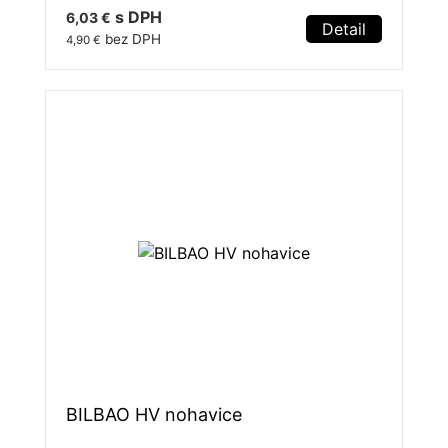
s DPH
6,03 €
Detail
bez DPH
4,90 €
BILBAO HV nohavice