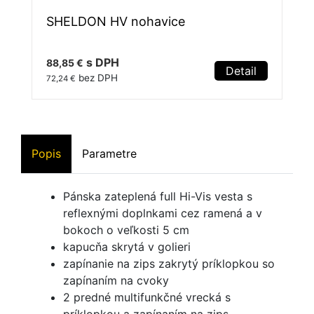
SHELDON HV nohavice
s DPH
88,85 €
Detail
bez DPH
72,24 €
Popis
Parametre
Pánska zateplená full Hi-Vis vesta s
reflexnými doplnkami cez ramená a v
bokoch o veľkosti 5 cm
kapucňa skrytá v golieri
zapínanie na zips zakrytý príklopkou so
zapínaním na cvoky
2 predné multifunkčné vrecká s
príklopkou a zapínaním na zips