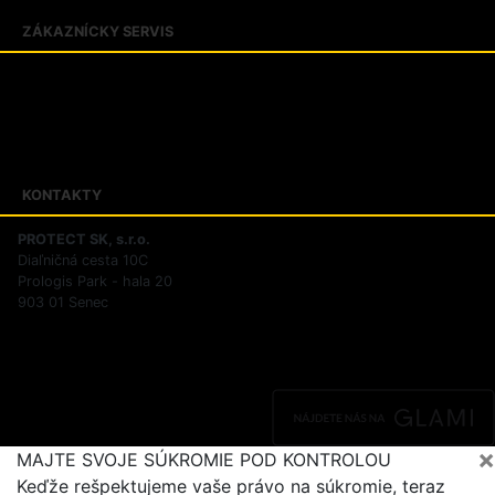
ZÁKAZNÍCKY SERVIS
Obchodné podmienky
Zásady ochrany osobných údajov
Reklamačný poriadok
Riešenie sporov online
KONTAKTY
PROTECT SK, s.r.o.
Diaľničná cesta 10C
Prologis Park - hala 20
903 01 Senec
×
MAJTE SVOJE SÚKROMIE POD KONTROLOU
Keďže rešpektujeme vaše právo na súkromie, teraz