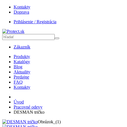
Kontakty
Doprava
Prihlásenie / Registrácia
Zákazník
Produkty
Katalógy
Blog
Aktuality
Predajne
FAQ
Kontakty
Úvod
Pracovné odevy
DESMAN tričko
Obrázok_(1)