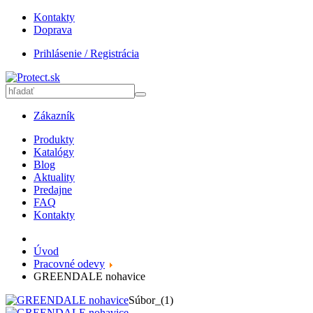
Kontakty
Doprava
Prihlásenie / Registrácia
Zákazník
Produkty
Katalógy
Blog
Aktuality
Predajne
FAQ
Kontakty
Úvod
Pracovné odevy
GREENDALE nohavice
Súbor_(1)