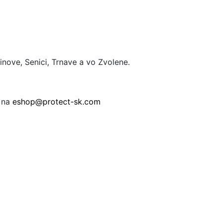
nove, Senici, Trnave a vo Zvolene.
ť na
eshop@protect-sk.com