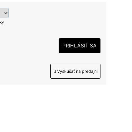
ľky
PRIHLÁSIŤ SA
Vyskúšať na predajni