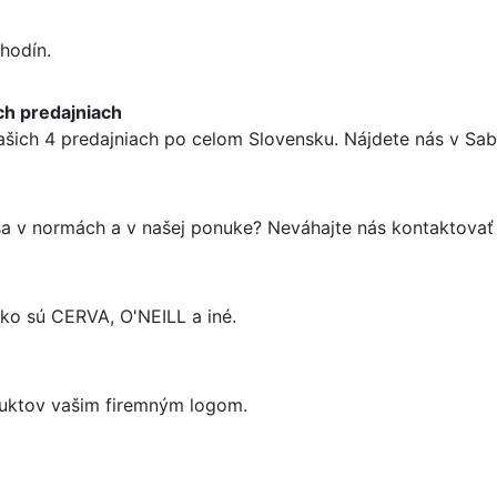
hodín.
ch predajniach
ašich 4 predajniach po celom Slovensku. Nájdete nás v Sabi
 sa v normách a v našej ponuke? Neváhajte nás kontaktova
o sú CERVA, O'NEILL a iné.
uktov vašim firemným logom.