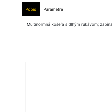
Popis
Parametre
Multinormná košeľa s dlhým rukávom; zapína