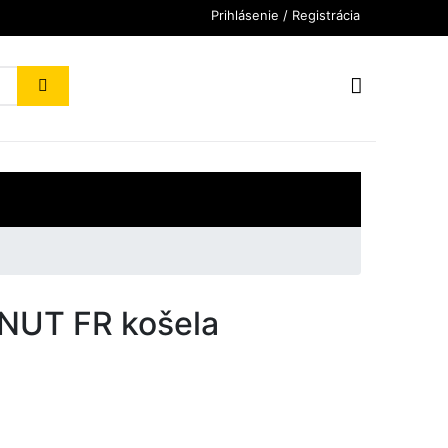
Prihlásenie / Registrácia
UT FR košela