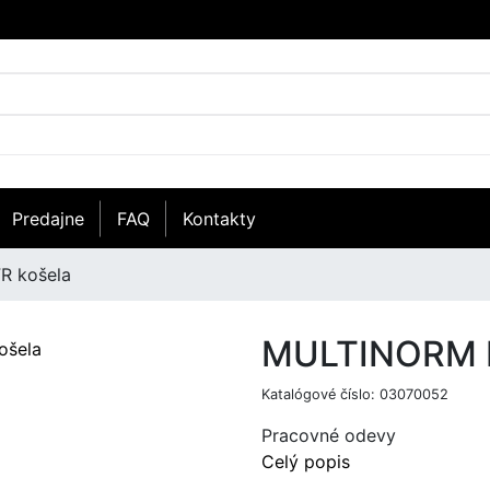
Predajne
FAQ
Kontakty
R košela
MULTINORM N
Katalógové číslo:
03070052
Pracovné odevy
Celý popis