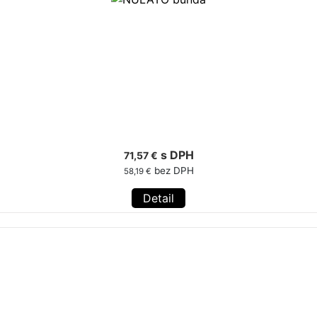
s DPH
71,57 €
bez DPH
58,19 €
Detail