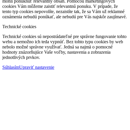
mohli ponúknuť relevantný obsah. Pomocou marketingových
cookies Vám môžeme zaistiť relevantnú ponuku. V prípade, že
tento typ cookies nepovolíte, nezaistíte tak, že sa Vám už reklamné
oznámenia nebudú ponúkať, ale nebudú pre Vás najskôr zaujímavé.
Technické cookies
Technické cookies sú nepostrádateľné pre správne fungovanie tohto
webu a nemožno ich teda vypnúť. Bez tohto typu cookies by web
nebolo možné správne využívať. Jedná sa najmä o pomocné
hodnoty znázorňujúce Vaše voľby, nastavenia a zobrazenia
jednotlivých prvkov.
Súhlasím
Upraviť nastavenie