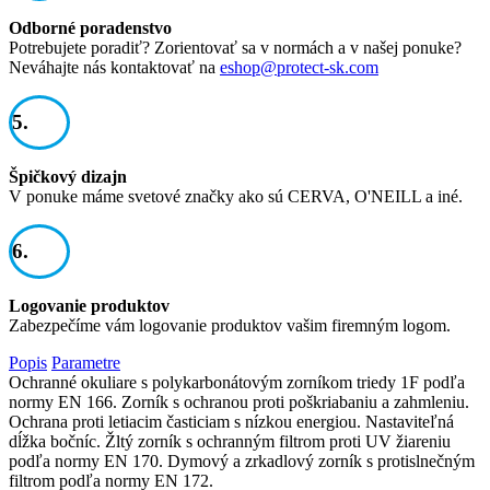
Odborné poradenstvo
Potrebujete poradiť? Zorientovať sa v normách a v našej ponuke?
Neváhajte nás kontaktovať na
eshop@protect-sk.com
5.
Špičkový dizajn
V ponuke máme svetové značky ako sú CERVA, O'NEILL a iné.
6.
Logovanie produktov
Zabezpečíme vám logovanie produktov vašim firemným logom.
Popis
Parametre
Ochranné okuliare s polykarbonátovým zorníkom triedy 1F podľa
normy EN 166. Zorník s ochranou proti poškriabaniu a zahmleniu.
Ochrana proti letiacim časticiam s nízkou energiou. Nastaviteľná
dĺžka bočníc. Žltý zorník s ochranným filtrom proti UV žiareniu
podľa normy EN 170. Dymový a zrkadlový zorník s protislnečným
filtrom podľa normy EN 172.