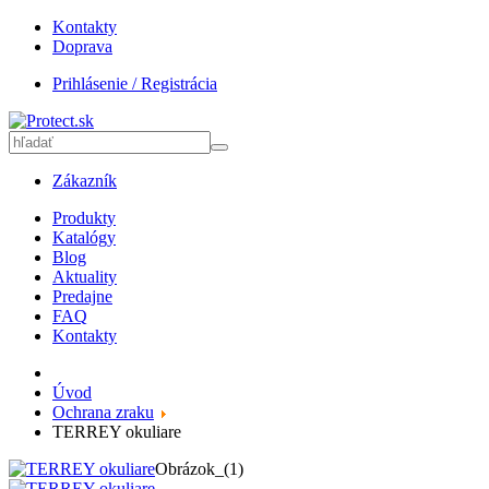
Kontakty
Doprava
Prihlásenie / Registrácia
Zákazník
Produkty
Katalógy
Blog
Aktuality
Predajne
FAQ
Kontakty
Úvod
Ochrana zraku
TERREY okuliare
Obrázok_(1)