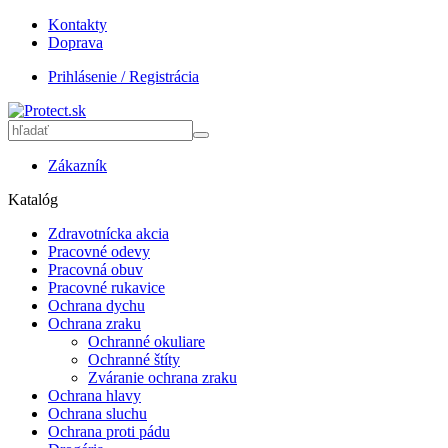
Kontakty
Doprava
Prihlásenie / Registrácia
Zákazník
Katalóg
Zdravotnícka akcia
Pracovné odevy
Pracovná obuv
Pracovné rukavice
Ochrana dychu
Ochrana zraku
Ochranné okuliare
Ochranné štíty
Zváranie ochrana zraku
Ochrana hlavy
Ochrana sluchu
Ochrana proti pádu