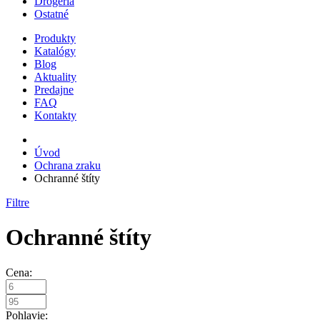
Drogéria
Ostatné
Produkty
Katalógy
Blog
Aktuality
Predajne
FAQ
Kontakty
Úvod
Ochrana zraku
Ochranné štíty
Filtre
Ochranné štíty
Cena:
Pohlavie: