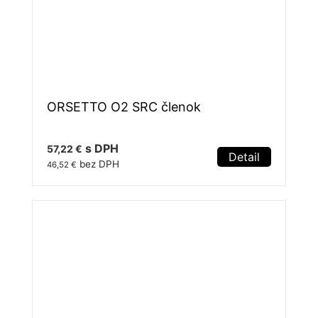
ORSETTO O2 SRC členok
s DPH
57,22 €
Detail
bez DPH
46,52 €