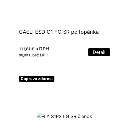
CAELI ESD O1 FO SR poltopánka
s DPH
111,81 €
Detail
bez DPH
90,90 €
Doprava zdarma