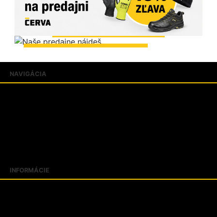
ZOBRAZIŤ PREDAJNE
NAVIGÁCIA
Produkty
Katalógy
Predajne
FAQ
Aktuality
Blogujeme
INFORMÁCIE
Slovník pojmov
Veľkostné tabuľky
Kontakty