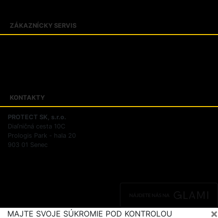
O firme PROTECT SK
ZÁKAZNÍCKY SERVIS
Obchodné podmienky
Zásady ochrany osobných údajov
Reklamačný poriadok
Riešenie sporov online
KONTAKTY
PROTECT SK, s.r.o.
Diaľničná cesta 10C
Prologis Park - hala 20
903 01 Senec
×
MAJTE SVOJE SÚKROMIE POD KONTROLOU