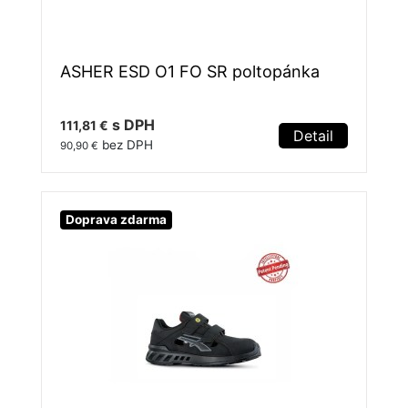
ASHER ESD O1 FO SR poltopánka
s DPH
111,81 €
Detail
bez DPH
90,90 €
Doprava zdarma