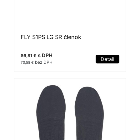
FLY S1PS LG SR členok
s DPH
86,81 €
Detail
bez DPH
70,58 €