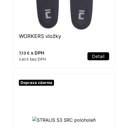
WORKERS vložky
s DPH
7,13 €
Detail
bez DPH
5,80 €
Doprava zdarma