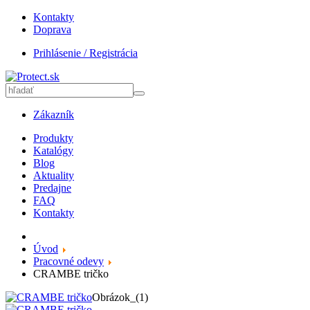
Kontakty
Doprava
Prihlásenie / Registrácia
Zákazník
Produkty
Katalógy
Blog
Aktuality
Predajne
FAQ
Kontakty
Úvod
Pracovné odevy
CRAMBE tričko
Obrázok_(1)