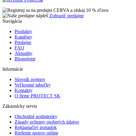
Zobraziť predajne
Navigácia
Produkty
Katalógy
Predajne
FAQ
Aktuality
Blogujeme
Informácie
Slovník pojmov
Veľkostné tabuľky
Kontakty
O firme PROTECT SK
Zákaznícky servis
Obchodné podmienky
Zásady ochrany osobných údajov
Reklamačný poriadok
Riešenie sporov online