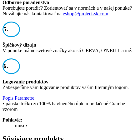
Odborné poradenstvo
Potrebujete poradiť? Zorientovať sa v normách a v našej ponuke?
Neváhajte nás kontaktovať na
eshop@protect-sk.com
5.
Špičkový dizajn
V ponuke máme svetové značky ako sú CERVA, O'NEILL a iné.
6.
Logovanie produktov
Zabezpečíme vám logovanie produktov vašim firemným logom.
Popis
Parametre
• pánske tričko zo 100% bavlneného úpletu potlačené Crambe
vzorom
Pohlavie:
unisex
Súvisiace produkty