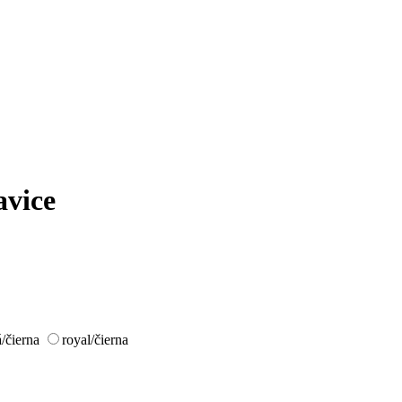
vice
/čierna
royal/čierna