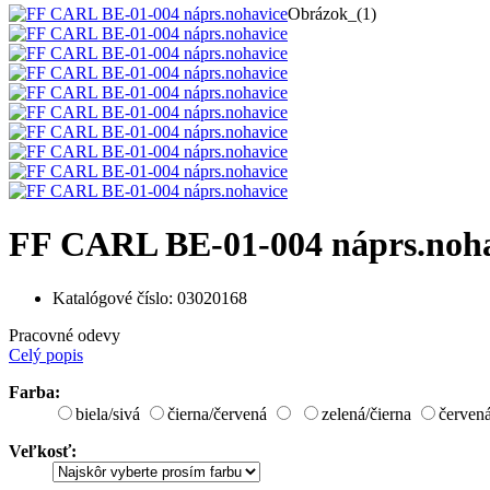
Obrázok_(1)
FF CARL BE-01-004 náprs.noha
Katalógové číslo:
03020168
Pracovné odevy
Celý popis
Farba:
biela/sivá
čierna/červená
zelená/čierna
červená
Veľkosť: