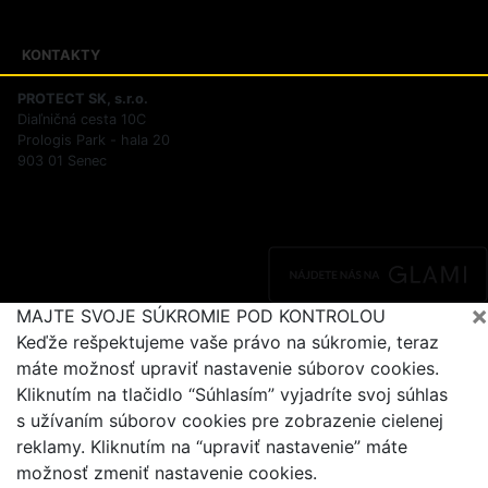
Riešenie sporov online
KONTAKTY
PROTECT SK, s.r.o.
Diaľničná cesta 10C
Prologis Park - hala 20
903 01 Senec
×
MAJTE SVOJE SÚKROMIE POD KONTROLOU
Keďže rešpektujeme vaše právo na súkromie, teraz
máte možnosť upraviť nastavenie súborov cookies.
Kliknutím na tlačidlo “Súhlasím” vyjadríte svoj súhlas
s užívaním súborov cookies pre zobrazenie cielenej
reklamy. Kliknutím na “upraviť nastavenie” máte
možnosť zmeniť nastavenie cookies.