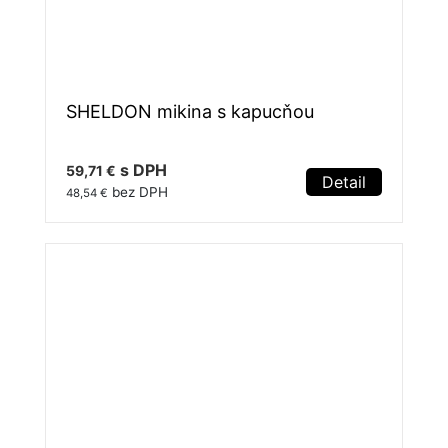
SHELDON mikina s kapucňou
s DPH
59,71 €
Detail
bez DPH
48,54 €