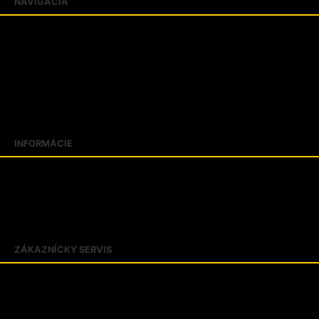
NAVIGÁCIA
Produkty
Katalógy
Predajne
FAQ
Aktuality
Blogujeme
INFORMÁCIE
Slovník pojmov
Veľkostné tabuľky
Kontakty
O firme PROTECT SK
ZÁKAZNÍCKY SERVIS
Obchodné podmienky
Zásady ochrany osobných údajov
Reklamačný poriadok