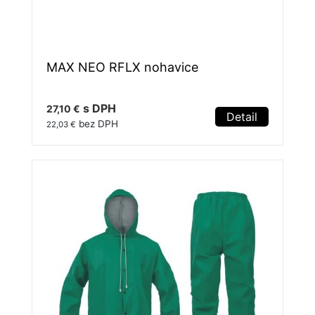
MAX NEO RFLX nohavice
s DPH
27,10 €
Detail
bez DPH
22,03 €