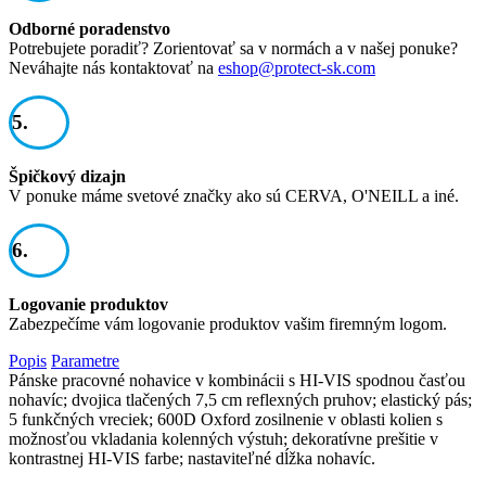
Odborné poradenstvo
Potrebujete poradiť? Zorientovať sa v normách a v našej ponuke?
Neváhajte nás kontaktovať na
eshop@protect-sk.com
5.
Špičkový dizajn
V ponuke máme svetové značky ako sú CERVA, O'NEILL a iné.
6.
Logovanie produktov
Zabezpečíme vám logovanie produktov vašim firemným logom.
Popis
Parametre
Pánske pracovné nohavice v kombinácii s HI-VIS spodnou časťou
nohavíc; dvojica tlačených 7,5 cm reflexných pruhov; elastický pás;
5 funkčných vreciek; 600D Oxford zosilnenie v oblasti kolien s
možnosťou vkladania kolenných výstuh; dekoratívne prešitie v
kontrastnej HI-VIS farbe; nastaviteľné dĺžka nohavíc.