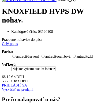
KNOXFIELD HVPS DW
nohav.
Katalógové číslo:
03520108
Pracovné nohavice do pása
Celý popis
Farba:
antracit/červená
antracit/oranžová
antracit/žltá
Veľkosť:
66,12 €
s DPH
53,75 €
bez DPH
PRIHLÁSIŤ SA
Vyskúšať na predajni
Prečo nakupovať u nás?