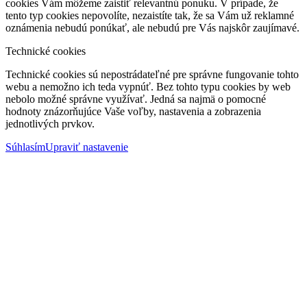
cookies Vám môžeme zaistiť relevantnú ponuku. V prípade, že
tento typ cookies nepovolíte, nezaistíte tak, že sa Vám už reklamné
oznámenia nebudú ponúkať, ale nebudú pre Vás najskôr zaujímavé.
Technické cookies
Technické cookies sú nepostrádateľné pre správne fungovanie tohto
webu a nemožno ich teda vypnúť. Bez tohto typu cookies by web
nebolo možné správne využívať. Jedná sa najmä o pomocné
hodnoty znázorňujúce Vaše voľby, nastavenia a zobrazenia
jednotlivých prvkov.
Súhlasím
Upraviť nastavenie