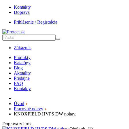
Kontakty
Doprava
Prihlásenie / Registrácia
Zákazník
Produkty
Katalógy
Blog
Aktuality
Predajne
FAQ
Kontakty
Úvod
Pracovné odevy
KNOXFIELD HVPS DW nohav.
Doprava zdarma
Obrázok_(1)