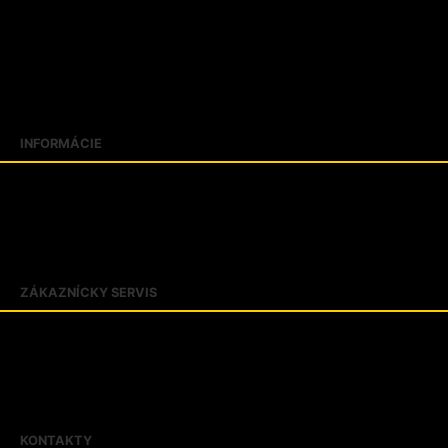
Katalógy
Predajne
FAQ
Aktuality
Blogujeme
INFORMÁCIE
Slovník pojmov
Veľkostné tabuľky
Kontakty
O firme PROTECT SK
ZÁKAZNÍCKY SERVIS
Obchodné podmienky
Zásady ochrany osobných údajov
Reklamačný poriadok
Riešenie sporov online
KONTAKTY