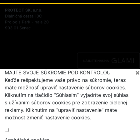
PROTECT SK, s.r.o.
Diaľničná cesta 10C
Prologis Park - hala 20
903 01 Senec
×
MAJTE SVOJE SÚKROMIE POD KONTROLOU
Keďže rešpektujeme vaše právo na súkromie, teraz
máte možnosť upraviť nastavenie súborov cookies.
Kliknutím na tlačidlo “Súhlasím” vyjadríte svoj súhlas
s užívaním súborov cookies pre zobrazenie cielenej
reklamy. Kliknutím na “upraviť nastavenie” máte
možnosť zmeniť nastavenie cookies.
Analytické cookies