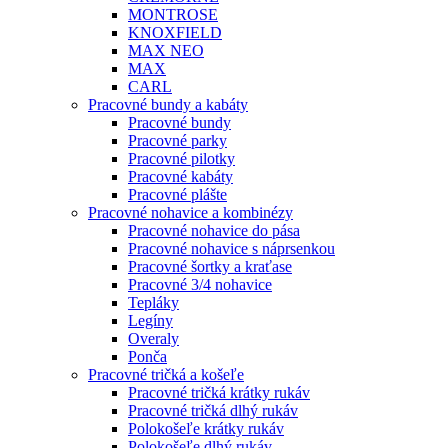
MONTROSE
KNOXFIELD
MAX NEO
MAX
CARL
Pracovné bundy a kabáty
Pracovné bundy
Pracovné parky
Pracovné pilotky
Pracovné kabáty
Pracovné plášte
Pracovné nohavice a kombinézy
Pracovné nohavice do pása
Pracovné nohavice s náprsenkou
Pracovné šortky a kraťase
Pracovné 3/4 nohavice
Tepláky
Legíny
Overaly
Ponča
Pracovné tričká a košeľe
Pracovné tričká krátky rukáv
Pracovné tričká dlhý rukáv
Polokošeľe krátky rukáv
Polokošeľe dlhý rukáv