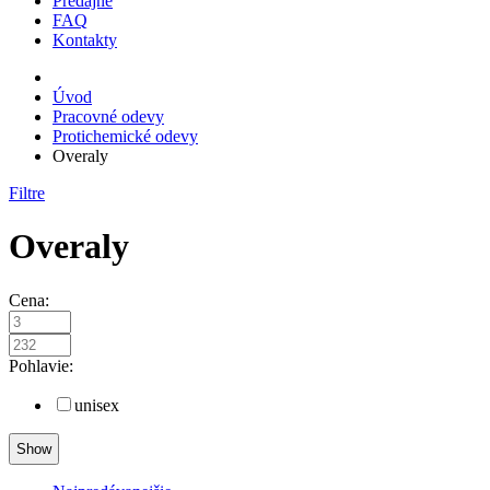
Predajne
FAQ
Kontakty
Úvod
Pracovné odevy
Protichemické odevy
Overaly
Filtre
Overaly
Cena:
Pohlavie:
unisex