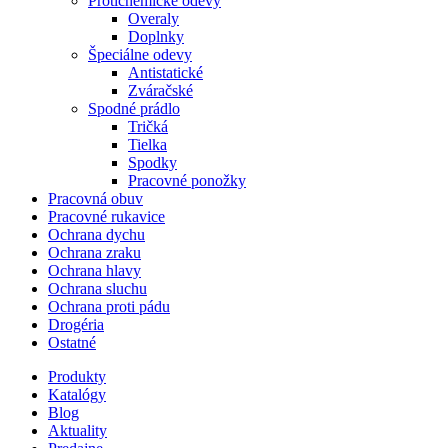
Protichemické odevy
Overaly
Doplnky
Špeciálne odevy
Antistatické
Zváračské
Spodné prádlo
Tričká
Tielka
Spodky
Pracovné ponožky
Pracovná obuv
Pracovné rukavice
Ochrana dychu
Ochrana zraku
Ochrana hlavy
Ochrana sluchu
Ochrana proti pádu
Drogéria
Ostatné
Produkty
Katalógy
Blog
Aktuality