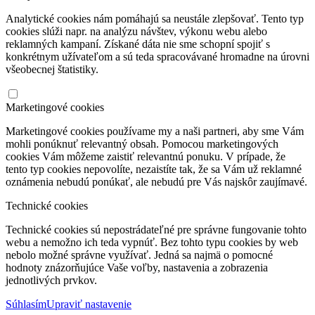
Analytické cookies nám pomáhajú sa neustále zlepšovať. Tento typ
cookies slúži napr. na analýzu návštev, výkonu webu alebo
reklamných kampaní. Získané dáta nie sme schopní spojiť s
konkrétnym užívateľom a sú teda spracovávané hromadne na úrovni
všeobecnej štatistiky.
Marketingové cookies
Marketingové cookies používame my a naši partneri, aby sme Vám
mohli ponúknuť relevantný obsah. Pomocou marketingových
cookies Vám môžeme zaistiť relevantnú ponuku. V prípade, že
tento typ cookies nepovolíte, nezaistíte tak, že sa Vám už reklamné
oznámenia nebudú ponúkať, ale nebudú pre Vás najskôr zaujímavé.
Technické cookies
Technické cookies sú nepostrádateľné pre správne fungovanie tohto
webu a nemožno ich teda vypnúť. Bez tohto typu cookies by web
nebolo možné správne využívať. Jedná sa najmä o pomocné
hodnoty znázorňujúce Vaše voľby, nastavenia a zobrazenia
jednotlivých prvkov.
Súhlasím
Upraviť nastavenie