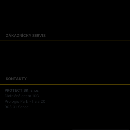
Slovník pojmov
Veľkostné tabuľky
Kontakty
O firme PROTECT SK
ZÁKAZNÍCKY SERVIS
Obchodné podmienky
Zásady ochrany osobných údajov
Reklamačný poriadok
Riešenie sporov online
KONTAKTY
PROTECT SK, s.r.o.
Diaľničná cesta 10C
Prologis Park - hala 20
903 01 Senec