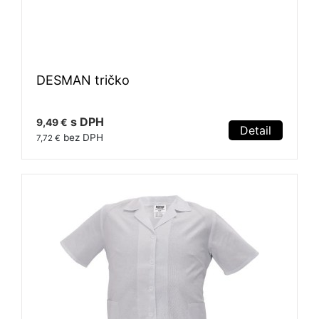
DESMAN tričko
s DPH
9,49 €
Detail
bez DPH
7,72 €